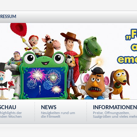
PRESSUM
SCHAU
NEWS
INFORMATIONEN
highlights der
Neuigkeiten rund um
Preise, Öffnungszeiten,
nden Wochen
die Filmwelt
Saalgrößen und vieles mehr.