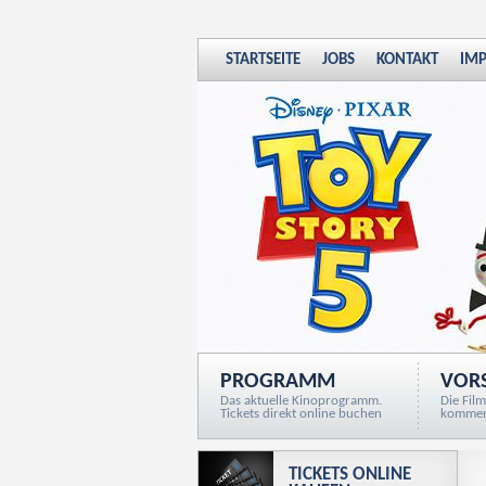
STARTSEITE
JOBS
KONTAKT
IM
PROGRAMM
VOR
Das aktuelle Kinoprogramm.
Die Film
Tickets direkt online buchen
komme
TICKETS ONLINE