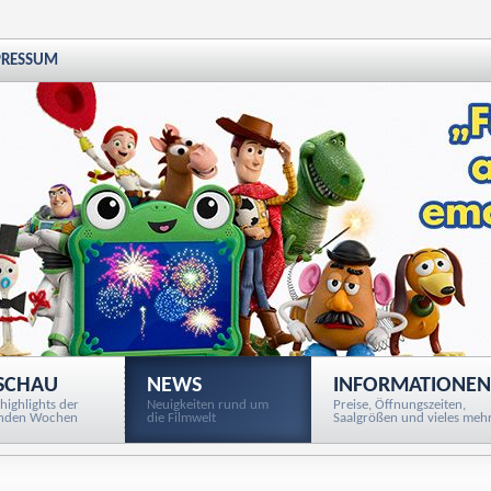
PRESSUM
SCHAU
NEWS
INFORMATIONEN
highlights der
Neuigkeiten rund um
Preise, Öffnungszeiten,
nden Wochen
die Filmwelt
Saalgrößen und vieles mehr.