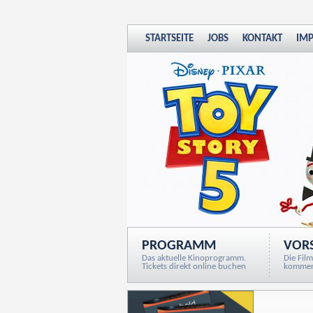
STARTSEITE
JOBS
KONTAKT
IM
PROGRAMM
VOR
Das aktuelle Kinoprogramm.
Die Film
Tickets direkt online buchen
komme