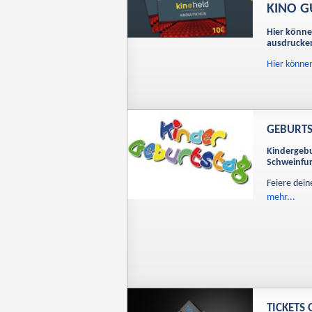
KINO G
Hier könne
ausdrucke
Hier können
GEBURT
Kindergebu
Schweinfur
Feiere dei
mehr...
TICKETS