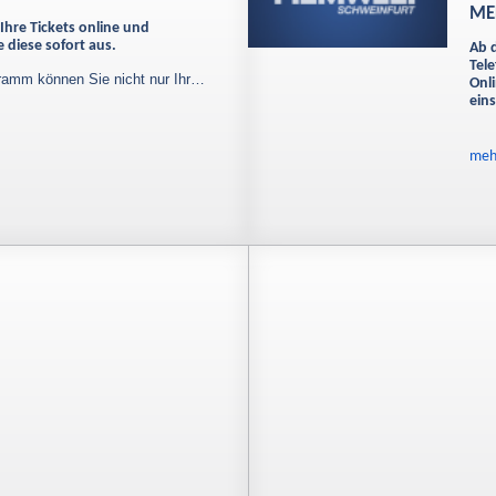
ME
Ihre Tickets online und
 diese sofort aus.
Ab 
Tele
ramm können Sie nicht nur Ihr…
Onl
eins
mehr